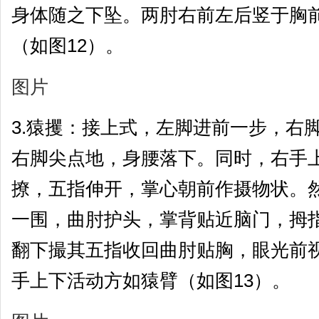
身体随之下坠。两肘右前左后竖于胸
（如图12）。
图片
3.猿攫：接上式，左脚进前一步，右
右脚尖点地，身腰落下。同时，右手
撩，五指伸开，掌心朝前作摄物状。
一围，曲肘护头，掌背贴近脑门，拇
翻下撮其五指收回曲肘贴胸，眼光前
手上下活动方如猿臂（如图13）。