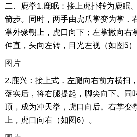
二、鹿拳1.鹿眠：接上虎扑转为鹿眠
箭步。同时，两手由虎爪掌变为掌，
掌外缘朝上，虎口向下；左掌撇向右
伸直，头向左转，目光左视（如图5）
图片
2.鹿兴：接上式，左腿向右前方横扫
落实后，将右腿提起，脚尖向下。同
顶，成为冲天拳，虎口向后。右掌变
上，虎口向右（如图6）。