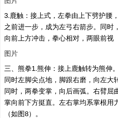
图片
3.鹿触：接上式，左拳由上下劈护腰
之前进一步，成为左弓右箭步。同时
向前上方冲击，拳心相对，两眼前视
图片
三、熊拳1.熊伸：接上鹿触转为熊伸
同时左脚尖点地，脚跟右磨，向左大
同时，两拳变掌，向后画弧。右臂屈
掌向前下方挺直。左右掌均系掌根用
（如图8）。